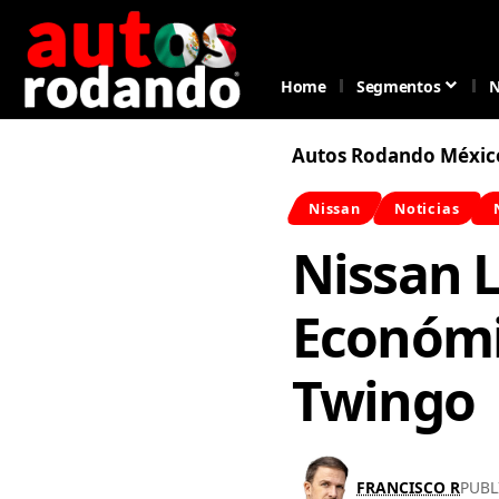
Home
Segmentos
N
Autos Rodando Méxic
Nissan
Noticias
Nissan L
Económi
Twingo
FRANCISCO R
PUBL