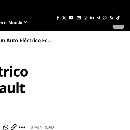
Sign In
Join US
en el Mundo
o Económico Basado en el Renault Twingo
trico
ault
8 MIN READ