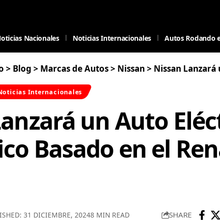
oticias Nacionales
Noticias Internacionales
Autos Rodando 
o
>
Blog
>
Marcas de Autos
>
Nissan
>
Nissan Lanzará un Auto Eléctric
Noticias Internacionales
anzará un Auto Eléc
co Basado en el Ren
SHARE
ISHED: 31 DICIEMBRE, 2024
8 MIN READ