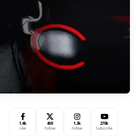
1.4k
400
1.3k
270k
Like
Follow
Follow
Subscribe