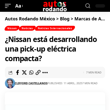
Aa
Autos Rodando México
>
Blog
>
Marcas de Autos
Nissan
Noticias
Noticias Internacionales
¿Nissan está desarrollando
una pick-up eléctrica
compacta?
7 MIN READ
CLIFFORD CASTELLANOS
PUBLISHED: 11 ABRIL, 2025
7 MIN READ