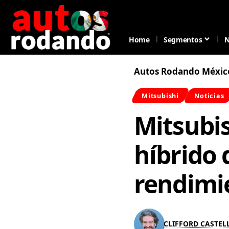
Home
Segmentos
N
Autos Rodando Méxic
Mitsubishi
Noticias
Mitsubis
híbrido 
rendimi
CLIFFORD CASTE