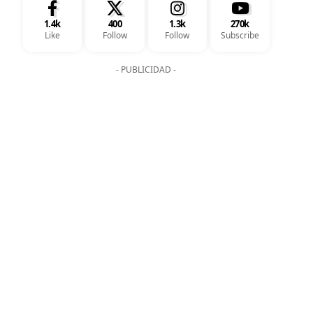
1.4k
400
1.3k
270k
Like
Follow
Follow
Subscribe
- PUBLICIDAD -