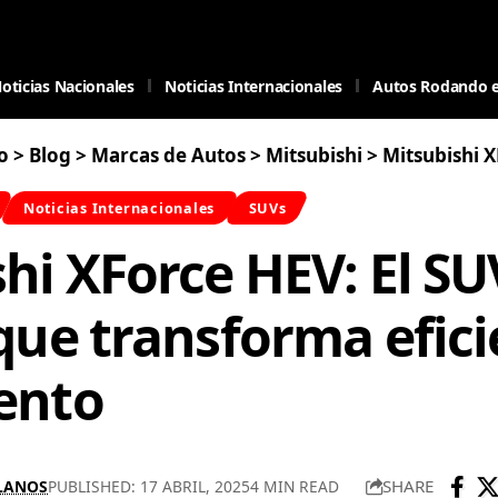
oticias Nacionales
Noticias Internacionales
Autos Rodando 
o
>
Blog
>
Marcas de Autos
>
Mitsubishi
>
Mitsubishi XForce HEV: El SUV
Noticias Internacionales
SUVs
hi XForce HEV: El SU
que transforma efici
ento
SHARE
LLANOS
PUBLISHED: 17 ABRIL, 2025
4 MIN READ