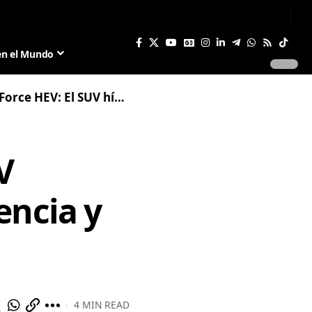
Sign In
Join US
en el Mundo
 híbrido que transforma eficiencia y rendimiento
V
encia y
4 MIN READ