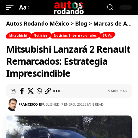
Aa
Autos Rodando México
>
Blog
>
Marcas de Autos
Mitsubishi
Noticias
Noticias Internacionales
SUVs
Mitsubishi Lanzará 2 Renault
Remarcados: Estrategia
Imprescindible
5 MIN READ
FRANCISCO R
PUBLISHED: 7 ENERO, 2025
5 MIN READ