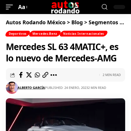
Aa
Autos Rodando México
>
Blog
>
Segmentos
>
De
Deportivos
Mercedes-Benz
Noticias Internacionales
Mercedes SL 63 4MATIC+, es
lo nuevo de Mercedes-AMG
2 MIN READ
ALBERTO GARCÍA
PUBLISHED: 24 ENERO, 2023
2 MIN READ