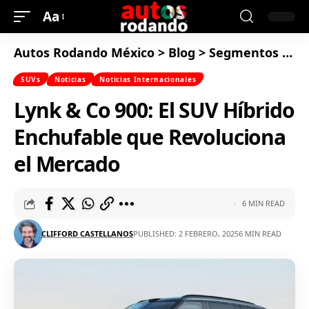
Aa
Autos Rodando México
>
Blog
>
Segmentos
>
SU
SUVs
Noticias
Noticias Internacionales
Lynk & Co 900: El SUV Híbrido
Enchufable que Revoluciona
el Mercado
6 MIN READ
CLIFFORD CASTELLANOS
PUBLISHED: 2 FEBRERO, 2025
6 MIN READ