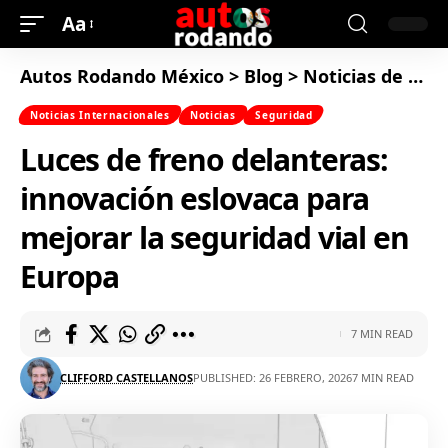
Aa
Autos Rodando México
>
Blog
>
Noticias de Autos
Noticias Internacionales
Noticias
Seguridad
Luces de freno delanteras:
innovación eslovaca para
mejorar la seguridad vial en
Europa
7 MIN READ
CLIFFORD CASTELLANOS
PUBLISHED: 26 FEBRERO, 2026
7 MIN READ