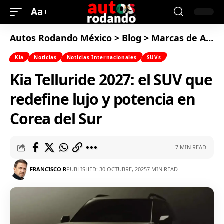
Aa
Autos Rodando México
>
Blog
>
Marcas de Autos
Kia
Noticias
Noticias Internacionales
SUVs
Kia Telluride 2027: el SUV que
redefine lujo y potencia en
Corea del Sur
7 MIN READ
FRANCISCO R
PUBLISHED: 30 OCTUBRE, 2025
7 MIN READ