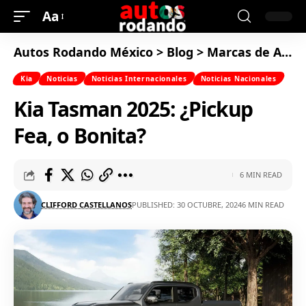
Aa
Autos Rodando México
>
Blog
>
Marcas de Autos
Kia
Noticias
Noticias Internacionales
Noticias Nacionales
Kia Tasman 2025: ¿Pickup
Fea, o Bonita?
6 MIN READ
CLIFFORD CASTELLANOS
PUBLISHED: 30 OCTUBRE, 2024
6 MIN READ