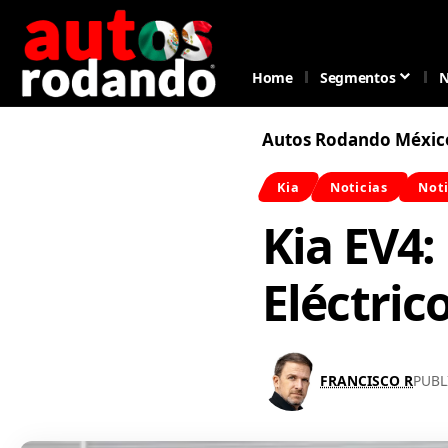
Home
Segmentos
N
Autos Rodando Méxic
Kia
Noticias
Noti
Kia EV4
Eléctric
FRANCISCO R
PUBL