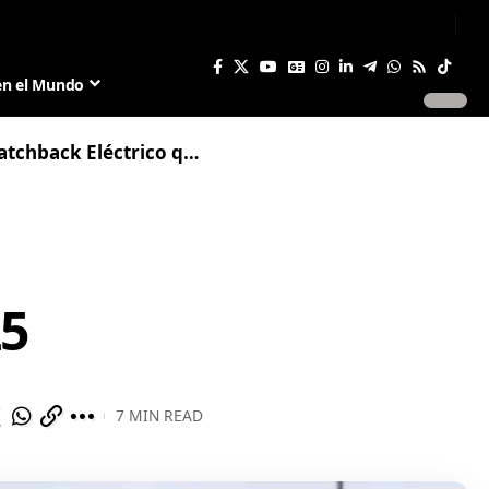
Sign In
Join US
en el Mundo
Eléctrico que Arribará en 2025
25
7 MIN READ