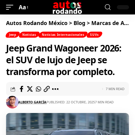
Aa
Autos Rodando México
>
Blog
>
Marcas de Autos
Jeep
Noticias
Noticias Internacionales
SUVs
Jeep Grand Wagoneer 2026:
el SUV de lujo de Jeep se
transforma por completo.
7 MIN READ
ALBERTO GARCÍA
PUBLISHED: 22 OCTUBRE, 2025
7 MIN READ