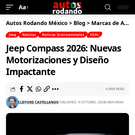
Aa
Autos Rodando México
>
Blog
>
Marcas de Autos
Jeep
Noticias
Noticias Internacionales
SUVs
Jeep Compass 2026: Nuevas
Motorizaciones y Diseño
Impactante
6 MIN READ
CLIFFORD CASTELLANOS
PUBLISHED: 9 OCTUBRE, 2024
6 MIN READ