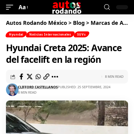
Aa
Autos Rodando México
>
Blog
>
Marcas de Autos
Hyundai
Noticias Internacionales
SUVs
Hyundai Creta 2025: Avance
del facelift en la región
8 MIN READ
CLIFFORD CASTELLANOS
PUBLISHED: 25 SEPTIEMBRE, 2024
8 MIN READ