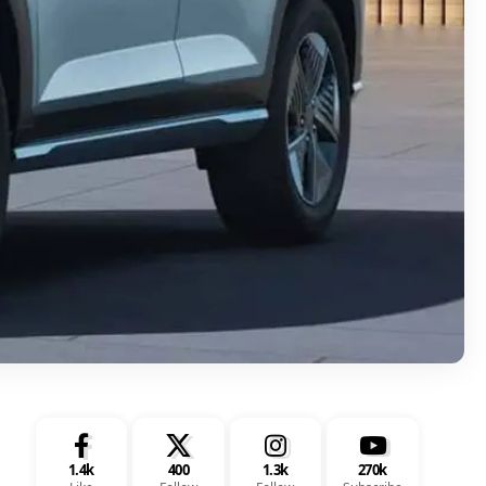
1.4k
400
1.3k
270k