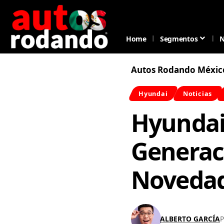
Home
Segmentos
N
Autos Rodando Méxic
Hyundai
Noticias
Hyundai
Generaci
Noveda
ALBERTO GARCÍA
P