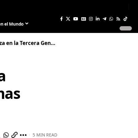
Sign In
Join US
en el Mundo
Generación de la Creta: Últimas Novedades
a
mas
5 MIN READ