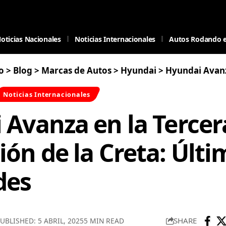
oticias Nacionales
Noticias Internacionales
Autos Rodando 
o
>
Blog
>
Marcas de Autos
>
Hyundai
>
Hyundai Avanza en la Tercera 
Noticias Internacionales
 Avanza en la Tercer
ón de la Creta: Últi
des
SHARE
UBLISHED: 5 ABRIL, 2025
5 MIN READ