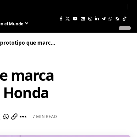
Sign In
Join US
en el Mundo
ca el inicio de la era eléctrica de Honda
ue marca
de Honda
7 MIN READ