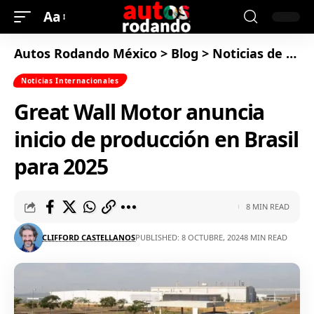
Aa
Autos Rodando México
>
Blog
>
Noticias de Autos
Noticias Internacionales
Great Wall Motor anuncia
inicio de producción en Brasil
para 2025
8 MIN READ
CLIFFORD CASTELLANOS
PUBLISHED: 8 OCTUBRE, 2024
8 MIN READ