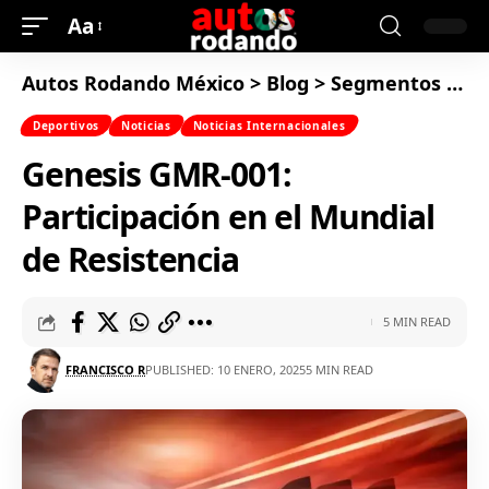
Aa
Autos Rodando México
>
Blog
>
Segmentos
>
De
Deportivos
Noticias
Noticias Internacionales
Genesis GMR-001:
Participación en el Mundial
de Resistencia
5 MIN READ
FRANCISCO R
PUBLISHED: 10 ENERO, 2025
5 MIN READ