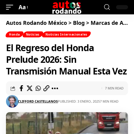
Aa
Autos Rodando México
>
Blog
>
Marcas de Autos
Honda
Noticias
Noticias Internacionales
El Regreso del Honda
Prelude 2026: Sin
Transmisión Manual Esta Vez
7 MIN READ
CLIFFORD CASTELLANOS
PUBLISHED: 3 ENERO, 2025
7 MIN READ