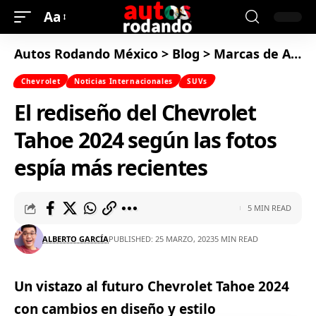
Aa
Autos Rodando México
>
Blog
>
Marcas de Autos
Chevrolet
Noticias Internacionales
SUVs
El rediseño del Chevrolet
Tahoe 2024 según las fotos
espía más recientes
5 MIN READ
ALBERTO GARCÍA
PUBLISHED: 25 MARZO, 2023
5 MIN READ
Un vistazo al futuro Chevrolet Tahoe 2024
con cambios en diseño y estilo