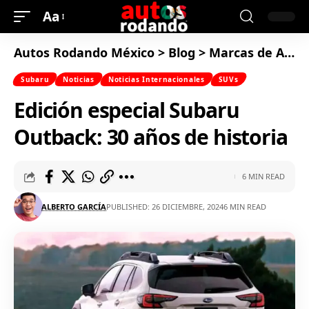
Aa
Autos Rodando México
>
Blog
>
Marcas de Autos
Subaru
Noticias
Noticias Internacionales
SUVs
Edición especial Subaru
Outback: 30 años de historia
6 MIN READ
ALBERTO GARCÍA
PUBLISHED: 26 DICIEMBRE, 2024
6 MIN READ