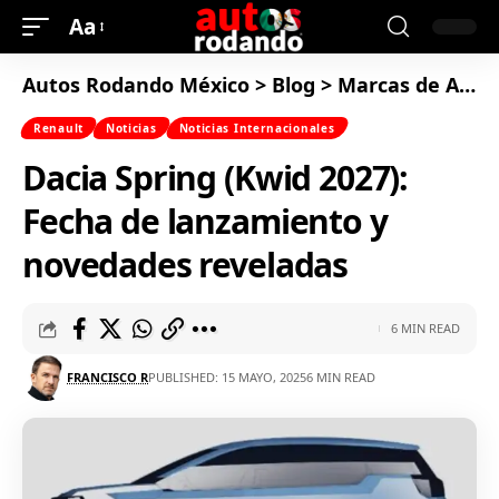
Aa
Autos Rodando México
>
Blog
>
Marcas de Autos
Renault
Noticias
Noticias Internacionales
Dacia Spring (Kwid 2027):
Fecha de lanzamiento y
novedades reveladas
6 MIN READ
FRANCISCO R
PUBLISHED: 15 MAYO, 2025
6 MIN READ