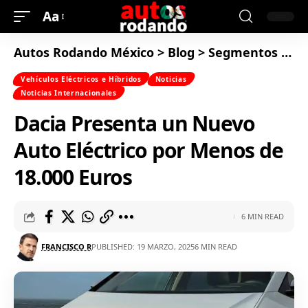
Aa
Autos Rodando México
>
Blog
>
Segmentos
>
Ve
Vehículos Eléctricos e Híbridos
Noticias
Noticias Internacionales
Dacia Presenta un Nuevo
Auto Eléctrico por Menos de
18.000 Euros
6 MIN READ
FRANCISCO R
PUBLISHED: 19 MARZO, 2025
6 MIN READ