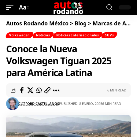
Aa
Autos Rodando México
>
Blog
>
Marcas de Autos
Volkswagen
Noticias
Noticias Internacionales
SUVs
Conoce la Nueva
Volkswagen Tiguan 2025
para América Latina
6 MIN READ
CLIFFORD CASTELLANOS
PUBLISHED: 8 ENERO, 2025
6 MIN READ