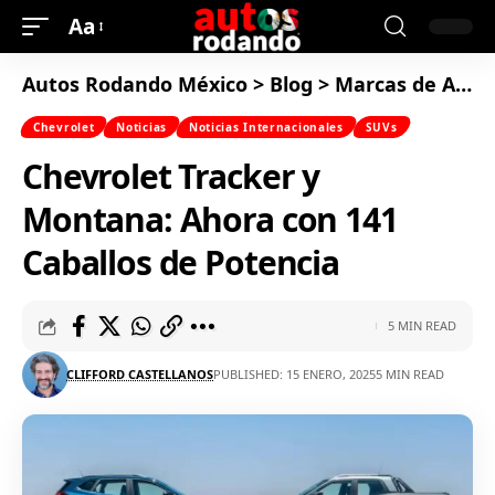
Aa
Autos Rodando México
>
Blog
>
Marcas de Autos
Chevrolet
Noticias
Noticias Internacionales
SUVs
Chevrolet Tracker y
Montana: Ahora con 141
Caballos de Potencia
5 MIN READ
CLIFFORD CASTELLANOS
PUBLISHED: 15 ENERO, 2025
5 MIN READ