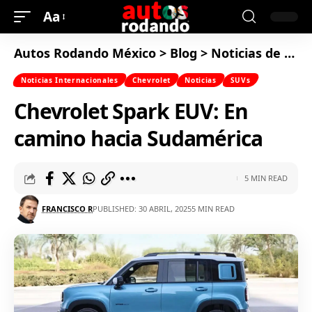
Aa
Autos Rodando México
>
Blog
>
Noticias de Autos
Noticias Internacionales
Chevrolet
Noticias
SUVs
Chevrolet Spark EUV: En
camino hacia Sudamérica
5 MIN READ
FRANCISCO R
PUBLISHED: 30 ABRIL, 2025
5 MIN READ