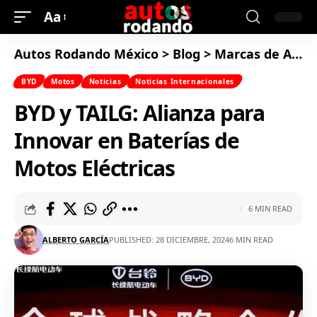
Aa
Autos Rodando México
>
Blog
>
Marcas de Autos
BYD
Motos
Noticias
Noticias Internacionales
BYD y TAILG: Alianza para
Innovar en Baterías de
Motos Eléctricas
6 MIN READ
ALBERTO GARCÍA
PUBLISHED: 28 DICIEMBRE, 2024
6 MIN READ