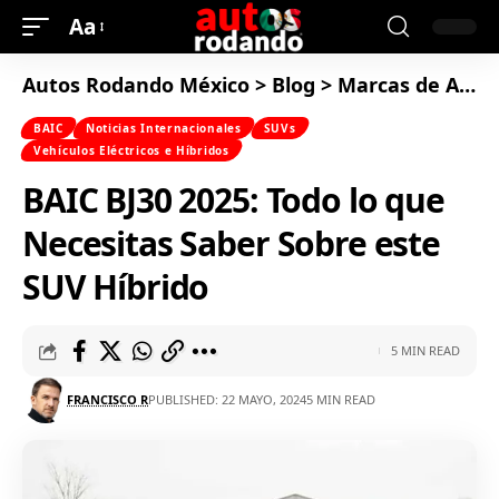
Aa
Autos Rodando México
>
Blog
>
Marcas de Autos
BAIC
Noticias Internacionales
SUVs
Vehículos Eléctricos e Híbridos
BAIC BJ30 2025: Todo lo que
Necesitas Saber Sobre este
SUV Híbrido
5 MIN READ
FRANCISCO R
PUBLISHED: 22 MAYO, 2024
5 MIN READ