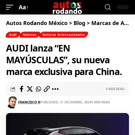
Aa
Autos Rodando México
>
Blog
>
Marcas de Autos
Audi
Noticias
Noticias Internacionales
AUDI lanza “EN
MAYÚSCULAS”, su nueva
marca exclusiva para China.
5 MIN READ
FRANCISCO R
PUBLISHED: 21 DICIEMBRE, 2024
5 MIN READ