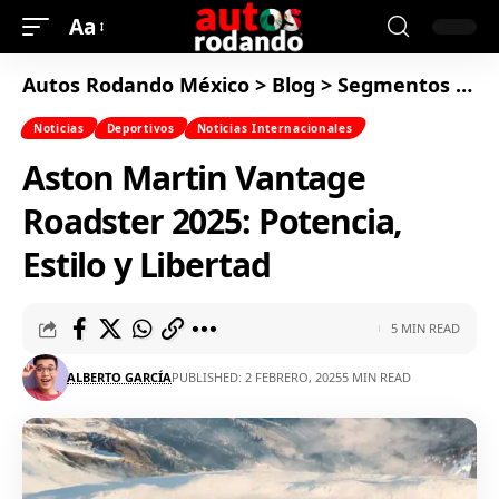
Aa
Autos Rodando México
>
Blog
>
Segmentos
>
De
Noticias
Deportivos
Noticias Internacionales
Aston Martin Vantage
Roadster 2025: Potencia,
Estilo y Libertad
5 MIN READ
ALBERTO GARCÍA
PUBLISHED: 2 FEBRERO, 2025
5 MIN READ