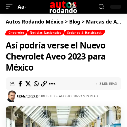
Aa
Autos Rodando México
>
Blog
>
Marcas de Autos
Chevrolet
Noticias Nacionales
Sedanes & Hatchback
Así podría verse el Nuevo
Chevrolet Aveo 2023 para
México
3 MIN READ
FRANCISCO R
PUBLISHED: 6 AGOSTO, 2022
3 MIN READ