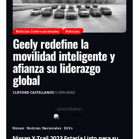
Noticias Internacionales
Noticias
Geely redefine la
movilidad inteligente y
afianza su liderazgo
global
CLIFFORD CASTELLANOS
12 MIN READ
- ADVERTISEMENT -
Nissan
Noticias Nacionales
SUVs
Nissan X-Trail 2023 Estaría Listo para su