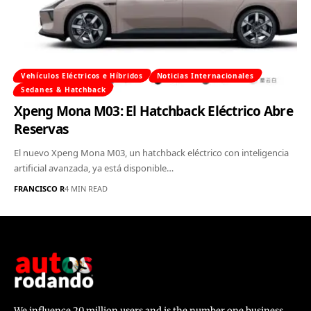
Vehículos Eléctricos e Híbridos
Noticias Internacionales
Sedanes & Hatchback
Xpeng Mona M03: El Hatchback Eléctrico Abre
Reservas
El nuevo Xpeng Mona M03, un hatchback eléctrico con inteligencia
artificial avanzada, ya está disponible…
FRANCISCO R
4 MIN READ
We influence 20 million users and is the number one business