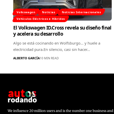
Volkswagen
Noticias
Noticias Internacionales
Vehículos Eléctricos e Híbridos
El Volkswagen ID.Cross revela su diseño final
y acelera su desarrollo
Algo se está cocinando en Wolfsburgo… y huele a
electricidad pura.En silencio, casi sin hacer…
ALBERTO GARCÍA
10 MIN READ
We influence 20 million users and is the number one business a