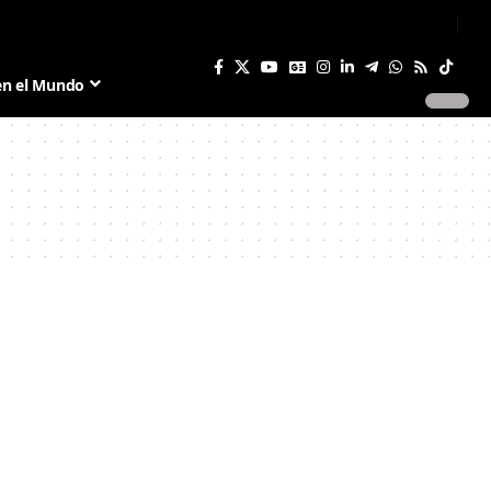
Sign In
Join US
en el Mundo