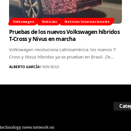
Volkswagen
Noticias
Noticias Internacionales
Pruebas de los nuevos Volkswagen híbridos
T-Cross y Nivus en marcha
Volkswagen revoluciona Latinoamérica: los nuevos T-
Cross y Nivus híbridos ya se prueban en Brasil. ¡Te…
ALBERTO GARCÍA
9 MIN READ
Cate
nd technology news network on