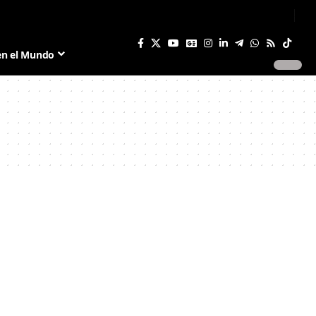
Sign In
Join US
en el Mundo