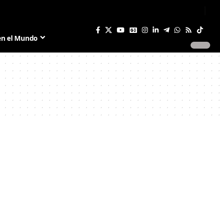
Sign In
Join US
en el Mundo