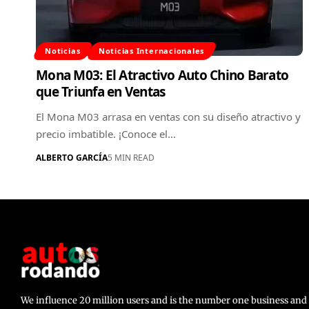
Noticias
Noticias Internacionales
Mona M03: El Atractivo Auto Chino Barato
que Triunfa en Ventas
El Mona M03 arrasa en ventas con su diseño atractivo y
precio imbatible. ¡Conoce el…
ALBERTO GARCÍA
5 MIN READ
We influence 20 million users and is the number one business a