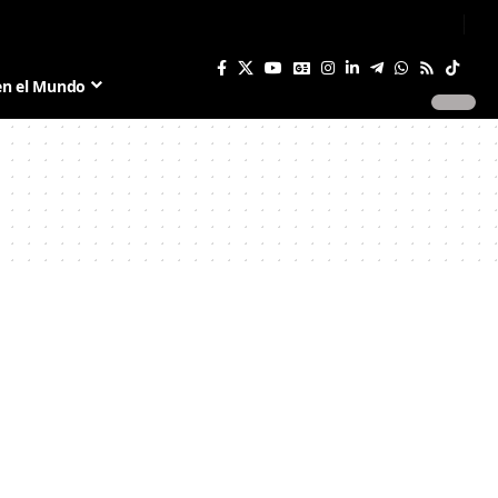
Sign In
Join US
en el Mundo