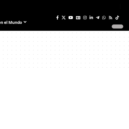
Sign In
Join US
en el Mundo