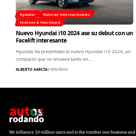
Hyundai
Noticias Internacionales
Sedanes & Hatchback
Nuevo Hyundai i10 2024 ase su debut con un
Facelift interesante
Hyundai ha presentado el nuevo Hyundai i10 2024, un
compacto que se renueva tanto en…
ALBERTO GARCÍA
4 MIN READ
We influence 20 million users and is the number one business a