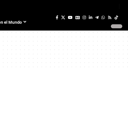
Sign In
Join US
en el Mundo