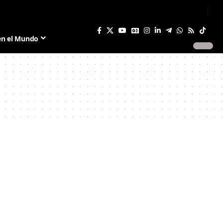
Sign In
Join US
en el Mundo