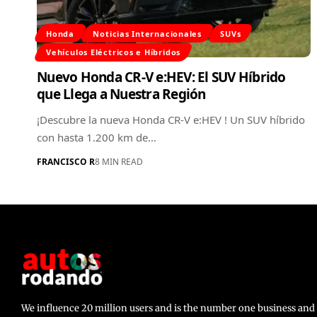
Honda
Noticias Internacionales
SUVs
Vehículos Eléctricos e Híbridos
Nuevo Honda CR-V e:HEV: El SUV Híbrido
que Llega a Nuestra Región
¡Descubre la nueva Honda CR-V e:HEV ! Un SUV híbrido
con hasta 1.200 km de…
FRANCISCO R
8 MIN READ
We influence 20 million users and is the number one business a