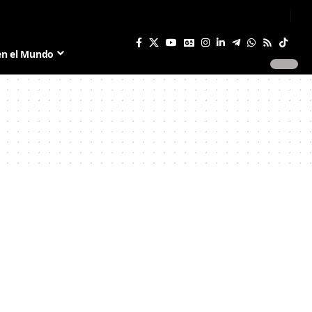
Sign In
Join US
en el Mundo