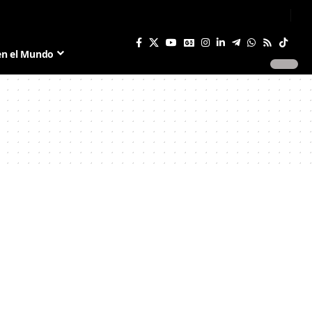
Sign In
Join US
en el Mundo