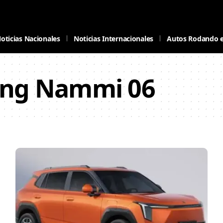
oticias Nacionales
Noticias Internacionales
Autos Rodando 
ng Nammi 06