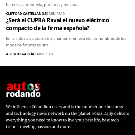
baterías, autonomía, potencia y mucho…
CLIFFORD CASTELLANOS
5 MIN READ
¿Será el CUPRA Raval el nuevo eléctrico
compacto de la firma española?
En la industria automotriz, mantener en secreto los nombres de los
modelos futuros es una…
ALBERTO GARCÍA
3 MIN READ
We influence 20 million users and is the number one business
and technology news network on the planet. Foxiz Daily delivers
everything you need to know to live your best life, best tech
trend, traveling passion and more…